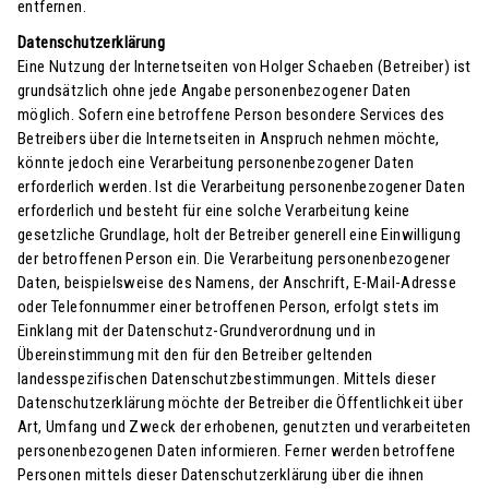
entfernen.
Datenschutzerklärung
Eine Nutzung der Internetseiten von Holger Schaeben (Betreiber) ist grundsätzlich ohne jede Angabe personenbezogener Daten möglich. Sofern eine betroffene Person besondere Services des Betreibers über die Internetseiten in Anspruch nehmen möchte, könnte jedoch eine Verarbeitung personenbezogener Daten erforderlich werden. Ist die Verarbeitung personenbezogener Daten erforderlich und besteht für eine solche Verarbeitung keine gesetzliche Grundlage, holt der Betreiber generell eine Einwilligung der betroffenen Person ein. Die Verarbeitung personenbezogener Daten, beispielsweise des Namens, der Anschrift, E-Mail-Adresse oder Telefonnummer einer betroffenen Person, erfolgt stets im Einklang mit der Datenschutz-Grundverordnung und in Übereinstimmung mit den für den Betreiber geltenden landesspezifischen Datenschutzbestimmungen. Mittels dieser Datenschutzerklärung möchte der Betreiber die Öffentlichkeit über Art, Umfang und Zweck der erhobenen, genutzten und verarbeiteten personenbezogenen Daten informieren. Ferner werden betroffene Personen mittels dieser Datenschutzerklärung über die ihnen zustehenden Rechte aufgeklärt. Der Betreiber hat als für die Verarbeitung Verantwortlicher zahlreiche technische und organisatorische Maßnahmen umgesetzt, um einen möglichst lückenlosen Schutz der über diese Internetseite verarbeiteten personenbezogenen Daten sicherzustellen. Dennoch können Internetbasierte Datenübertragungen grundsätzlich Sicherheitslücken aufweisen, sodass ein absoluter Schutz nicht gewährleistet werden kann. Aus diesem Grund steht es jeder betroffenen Person frei, personenbezogene Daten auch auf alternativen Wegen, beispielsweise telefonisch, an den Betreiber zu übermitteln. 1. Begriffsbestimmungen Die Datenschutzerklärung des Betreibers beruht auf den Begrifflichkeiten, die durch den Europäischen Richtlinien- und Verordnungsgeber beim Erlass der Datenschutz-Grundverordnung (DS-GVO) verwendet wurden. Die Datenschutzerklärung soll sowohl für die Öffentlichkeit als auch für Kunden und Geschäftspartner einfach lesbar und verständlich sein. Um dies zu gewährleisten, möchten der Betreiber vorab die verwendeten Begrifflichkeiten erläutern. In dieser Datenschutzerklärung werden unter anderem die folgenden Begriffe verwendet: a) personenbezogene Daten Personenbezogene Daten sind alle Informationen, die sich auf eine identifizierte oder identifizierbare natürliche Person (im Folgenden „betroffene Person“) beziehen. Als identifizierbar wird eine natürliche Person angesehen, die direkt oder indirekt, insbesondere mittels Zuordnung zu einer Kennung wie einem Namen, zu einer Kennnummer, zu Standortdaten, zu einer Online-Kennung oder zu einem oder mehreren besonderen Merkmalen, die Ausdruck der physischen, physiologischen, genetischen, psychischen, wirtschaftlichen, kulturellen oder sozialen Identität dieser natürlichen Person sind, identifiziert werden kann. b) betroffene Person Betroffene Person ist jede identifizierte oder identifizierbare natürliche Person, deren personenbezogene Daten von dem für die Verarbeitung Verantwortlichen verarbeitet werden. c) Verarbeitung Verarbeitung ist jeder mit oder ohne Hilfe automatisierter Verfahren ausgeführte Vorgang oder jede solche Vorgangsreihe im Zusammenhang mit personenbezogenen Daten wie das Erheben, das Erfassen, die Organisation, das Ordnen, die Speicherung, die Anpassung oder Veränderung, das Auslesen, das Abfragen, die Verwendung, die Offenlegung durch Übermittlung, Verbreitung oder eine andere Form der Bereitstellung, den Abgleich oder die Verknüpfung, die Einschränkung, das Löschen oder die Vernichtung. d) Einschränkung der Verarbeitung Einschränkung der Verarbeitung ist die Markierung gespeicherter personenbezogener Daten mit dem Ziel, ihre künftige Verarbeitung einzuschränken. e) Profiling Profiling ist jede Art der automatisierten Verarbeitung personenbezogener Daten, die darin besteht, dass diese personenbezogenen Daten verwendet werden, um bestimmte persönliche Aspekte, die sich auf eine natürliche Person beziehen, zu bewerten, insbesondere, um Aspekte bezüglich Arbeitsleistung, wirtschaftlicher Lage, Gesundheit, persönlicher Vorlieben, Interessen, Zuverlässigkeit, Verhalten, Aufenthaltsort oder Ortswechsel dieser natürlichen Person zu analysieren oder vorherzusagen. f) Pseudonymisierung Pseudonymisierung ist die Verarbeitung personenbezogener Daten in einer Weise, auf welche die personenbezogenen Daten ohne Hinzuziehung zusätzlicher Informationen nicht mehr einer spezifischen betroffenen Person zugeordnet werden können, sofern diese zusätzlichen Informationen gesondert aufbewahrt werden und technischen und organisatorischen Maßnahmen unterliegen, die gewährleisten, dass die personenbezogenen Daten nicht einer identifizierten oder identifizierbaren natürlichen Person zugewiesen werden. g) Verantwortlicher oder für die Verarbeitung Verantwortlicher Verantwortlicher oder für die Verarbeitung Verantwortlicher ist die natürliche oder juristische Person, Behörde, Einrichtung oder andere Stelle, die allein oder gemeinsam mit anderen über die Zwecke und Mittel der Verarbeitung von personenbezogenen Daten entscheidet. Sind die Zwecke und Mittel dieser Verarbeitung durch das Unionsrecht oder das Recht der Mitgliedstaaten vorgegeben, so kann der Verantwortliche beziehungsweise können die bestimmten Kriterien seiner Benennung nach dem Unionsrecht oder dem Recht der Mitgliedstaaten vorgesehen werden. h) Auftragsverarbeiter Auftragsverarbeiter ist eine natürliche oder juristische Person, Behörde, Einrichtung oder andere Stelle, die personenbezogene Daten im Auftrag des Verantwortlichen verarbeitet. i) Empfänger Empfänger ist eine natürliche oder juristische Person, Behörde, Einrichtung oder andere Stelle, der personenbezogene Daten offengelegt werden, unabhängig davon, ob es sich bei ihr um einen Dritten handelt oder nicht. Behörden, die im Rahmen eines bestimmten Untersuchungsauftrags nach dem Unionsrecht oder dem Recht der Mitgliedstaaten möglicherweise personenbezogene Daten erhalten, gelten jedoch nicht als Empfänger. j) Dritter Dritter ist eine natürliche oder juristische Person, Behörde, Einrichtung oder andere Stelle außer der betroffenen Person, dem Verantwortlichen, dem Auftragsverarbeiter und den Personen, die unter der unmittelbaren Verantwortung des Verantwortlichen oder des Auftragsverarbeiters befugt sind, die personenbezogenen Daten zu verarbeiten. k) Einwilligung Einwilligung ist jede von der betroffenen Person freiwillig für den bestimmten Fall in informierter Weise und unmissverständlich abgegebene Willensbekundung in Form einer Erklärung oder einer sonstigen eindeutigen bestätigenden Handlung, mit der die betroffene Person zu verstehen gibt, dass sie mit der Verarbeitung der sie betreffenden personenbezogenen Daten einverstanden ist. 2. Name und Anschrift des für die Verarbeitung Verantwortlichen Verantwortlicher im Sinne der Datenschutz-Grundverordnung, sonstiger in den Mitgliedstaaten der Europäischen Union geltenden Datenschutzgesetze und anderer Bestimmungen mit datenschutzrechtlichem Charakter ist: Holger Schaeben Gutrathbergweg 8 A-5083 St. Leonhard (Salzburg) Österreich Tel.: +43 664 420 58 78 E-Mail: mail@holger-schaeben.com Website: www.holger-schaeben.com 3. Cookies Die Internetseiten von Holger Schaeben verwenden Cookies. Cookies sind Textdateien, welche über einen Internetbrowser auf einem Computersystem abgelegt und gespeichert werden. Zahlreiche Internetseiten und Server verwenden Cookies. Viele Cookies enthalten eine sogenannte Cookie-ID. Eine Cookie-ID ist eine eindeutige Kennung des Cookies. Sie besteht aus einer Zeichenfolge, durch welche Internetseiten und Server dem konkreten Internetbrowser zugeordnet werden können, in dem das Cookie gespeichert wurde. Dies ermöglicht es den besuchten Internetseiten und Servern, den individuellen Browser der betroffenen Person von anderen Internetbrowsern, die andere Cookies enthalten, zu unterscheiden. Ein bestimmter Internetbrowser kann über die eindeutige Cookie-ID wiedererkannt und identifiziert werden. Durch den Einsatz von Cookies kann der Betreiber den Nutzern dieser Internetseite nutzerfreundlichere Services bereitstellen, die ohne die Cookie-Setzung nicht möglich wären. Mittels eines Cookies können die Informationen und Angebote auf der Internetseite von Holger Schaeben im Sinne des Benutzers optimiert werden. Cookies ermöglichen es, wie bereits erwähnt, die Benutzer dieser Internetseite wiederzuerkennen. Zweck dieser Wiedererkennung ist es, den Nutzern die Verwendung unserer Internetseite zu erleichtern. Der Benutzer einer Internetseite, die Cookies verwendet, muss beispielsweise nicht bei jedem Besuch der Internetseite erneut seine Zugangsdaten eingeben, weil dies von der Internetseite und dem auf dem Computersystem des Benutzers abgelegten Cookie übernommen wird. Ein weiteres Beispiel ist das Cookie eines Warenkorbes im Online-Shop. Der Online-Shop merkt sich die Artikel, die ein Kunde in den virtuellen Warenkorb gelegt hat, über ein Cookie. Die betroffene Person kann die Setzung von Cookies durch unsere Internetseite jederzeit mittels einer entsprechenden Einstellung des genutzten Internetbrowsers verhindern und damit der Setzung von Cookies dauerhaft widersprechen. Ferner können bereits gesetzte Cookies jederzeit über einen Internetbrowser oder andere Softwareprogramme gelöscht werden. Dies ist in allen gängigen Internetbrowsern möglich. Deaktiviert die betroffene Person die Setzung von Cookies in dem genutzten Internetbrowser, sind unter Umständen nicht alle Funktionen unserer Internetseite vollumfänglich nutzbar. 4. Erfassung von allgemeinen Daten und Informationen Die Internetseite des Betreibers erfasst mit jedem Aufruf der Internetseite durch eine betroffene Person oder ein automatisiertes System eine Reihe von allgemeinen Daten und Informationen. Diese allgemeinen Daten und Informationen werden in den Logfiles des Servers gespeichert. Erfasst werden können die