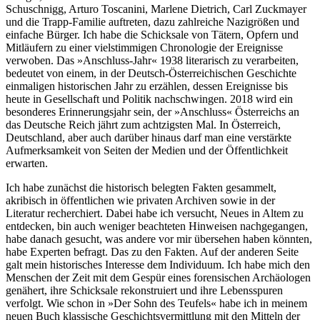
Schuschnigg, Arturo Toscanini, Marlene Dietrich, Carl Zuckmayer
und die Trapp-Familie auftreten, dazu zahlreiche Nazigrößen und
einfache Bürger. Ich habe die Schicksale von Tätern, Opfern und
Mitläufern zu einer vielstimmigen Chronologie der Ereignisse
verwoben. Das »Anschluss-Jahr« 1938 literarisch zu verarbeiten,
bedeutet von einem, in der Deutsch-Österreichischen Geschichte
einmaligen historischen Jahr zu erzählen, dessen Ereignisse bis
heute in Gesellschaft und Politik nachschwingen. 2018 wird ein
besonderes Erinnerungsjahr sein, der »Anschluss« Österreichs an
das Deutsche Reich jährt zum achtzigsten Mal. In Österreich,
Deutschland, aber auch darüber hinaus darf man eine verstärkte
Aufmerksamkeit von Seiten der Medien und der Öffentlichkeit
erwarten.
Ich habe zunächst die historisch belegten Fakten gesammelt,
akribisch in öffentlichen wie privaten Archiven sowie in der
Literatur recherchiert. Dabei habe ich versucht, Neues in Altem zu
entdecken, bin auch weniger beachteten Hinweisen nachgegangen,
habe danach gesucht, was andere vor mir übersehen haben könnten,
habe Experten befragt. Das zu den Fakten. Auf der anderen Seite
galt mein historisches Interesse dem Individuum. Ich habe mich den
Menschen der Zeit mit dem Gespür eines forensischen Archäologen
genähert, ihre Schicksale rekonstruiert und ihre Lebensspuren
verfolgt. Wie schon in »Der Sohn des Teufels« habe ich in meinem
neuen Buch klassische Geschichtsvermittlung mit den Mitteln der