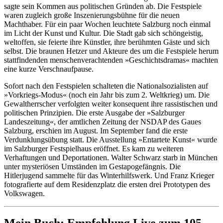
sagte sein Kommen aus politischen Gründen ab. Die Festspiele
waren zugleich große Inszenierungsbühne für die neuen
Machthaber. Für ein paar Wochen leuchtete Salzburg noch einmal
im Licht der Kunst und Kultur. Die Stadt gab sich schöngeistig,
weltoffen, sie feierte ihre Künstler, ihre berühmten Gäste und sich
selbst. Die braunen Hetzer und Akteure des um die Festspiele herum
stattfindenden menschenverachtenden »Geschichtsdramas« machten
eine kurze Verschnaufpause.
Sofort nach den Festspielen schalteten die Nationalsozialisten auf
»Vorkriegs-Modus« (noch ein Jahr bis zum 2. Weltkrieg) um. Die
Gewaltherrscher verfolgten weiter konsequent ihre rassistischen und
politischen Prinzipien. Die erste Ausgabe der »Salzburger
Landeszeitung«, der amtlichen Zeitung der NSDAP des Gaues
Salzburg, erschien im August. Im September fand die erste
Verdunklungsübung statt. Die Ausstellung »Entartete Kunst« wurde
im Salzburger Festspielhaus eröffnet. Es kam zu weiteren
Verhaftungen und Deportationen. Walter Schwarz starb in München
unter mysteriösen Umständen im Gestapogefängnis. Die
Hitlerjugend sammelte für das Winterhilfswerk. Und Franz Krieger
fotografierte auf dem Residenzplatz die ersten drei Prototypen des
Volkswagen.