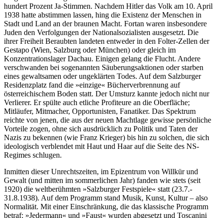
hundert Prozent Ja-Stimmen. Nachdem Hitler das Volk am 10. April
1938 hatte abstimmen lassen, hing die Existenz der Menschen in
Stadt und Land an der braunen Macht. Fortan waren insbesondere
Juden den Verfolgungen der Nationalsozialisten ausgesetzt. Die
ihrer Freiheit Beraubten landeten entweder in den Folter-Zellen der
Gestapo (Wien, Salzburg oder München) oder gleich im
Konzentrationslager Dachau. Einigen gelang die Flucht. Andere
verschwanden bei sogenannten Säuberungsaktionen oder starben
eines gewaltsamen oder ungeklärten Todes. Auf dem Salzburger
Residenzplatz fand die »einzige« Bücherverbrennung auf
österreichischem Boden statt. Der Umsturz kannte jedoch nicht nur
Verlierer. Er spülte auch etliche Profiteure an die Oberfläche;
Mitläufer, Mitmacher, Opportunisten, Fanatiker. Das Spektrum
reichte von jenen, die aus der neuen Machtlage gewisse persönliche
Vorteile zogen, ohne sich ausdrücklich zu Politik und Taten der
Nazis zu bekennen (wie Franz Krieger) bis hin zu solchen, die sich
ideologisch verblendet mit Haut und Haar auf die Seite des NS-
Regimes schlugen.
Inmitten dieser Unrechtszeiten, im Epizentrum von Willkür und
Gewalt (und mitten im sommerlichen Jahr) fanden wie stets (seit
1920) die weltberühmten »Salzburger Festspiele« statt (23.7.-
31.8.1938). Auf dem Programm stand Musik, Kunst, Kultur – also
Normalität. Mit einer Einschränkung, die das klassische Programm
betraf: »Jedermann« und »Faust« wurden abgesetzt und Toscanini