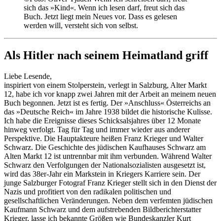
sich das »Kind«. Wenn ich lesen darf, freut sich das
Buch. Jetzt liegt mein Neues vor. Dass es gelesen
werden will, versteht sich von selbst.
Als Hitler nach seinem Heimatland griff
Liebe Lesende,
inspiriert von einem Stolperstein, verlegt in Salzburg, Alter Markt
12, habe ich vor knapp zwei Jahren mit der Arbeit an meinem neuen
Buch begonnen. Jetzt ist es fertig. Der »Anschluss« Österreichs an
das »Deutsche Reich« im Jahre 1938 bildet die historische Kulisse.
Ich habe die Ereignisse dieses Schicksalsjahres über 12 Monate
hinweg verfolgt. Tag für Tag und immer wieder aus anderer
Perspektive. Die Hauptakteure heißen Franz Krieger und Walter
Schwarz. Die Geschichte des jüdischen Kaufhauses Schwarz am
Alten Markt 12 ist untrennbar mit ihm verbunden. Während Walter
Schwarz den Verfolgungen der Nationalsozialisten ausgesetzt ist,
wird das 38er-Jahr ein Markstein in Kriegers Karriere sein. Der
junge Salzburger Fotograf Franz Krieger stellt sich in den Dienst der
Nazis und profitiert von den radikalen politischen und
gesellschaftlichen Veränderungen. Neben dem verfemten jüdischen
Kaufmann Schwarz und dem aufstrebenden Bildberichterstatter
Krieger, lasse ich bekannte Größen wie Bundeskanzler Kurt