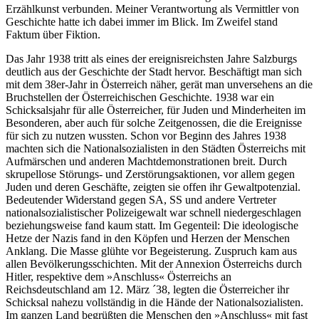
Erzählkunst verbunden. Meiner Verantwortung als Vermittler von
Geschichte hatte ich dabei immer im Blick. Im Zweifel stand
Faktum über Fiktion.
Das Jahr 1938 tritt als eines der ereignisreichsten Jahre Salzburgs
deutlich aus der Geschichte der Stadt hervor. Beschäftigt man sich
mit dem 38er-Jahr in Österreich näher, gerät man unversehens an die
Bruchstellen der Österreichischen Geschichte. 1938 war ein
Schicksalsjahr für alle Österreicher, für Juden und Minderheiten im
Besonderen, aber auch für solche Zeitgenossen, die die Ereignisse
für sich zu nutzen wussten. Schon vor Beginn des Jahres 1938
machten sich die Nationalsozialisten in den Städten Österreichs mit
Aufmärschen und anderen Machtdemonstrationen breit. Durch
skrupellose Störungs- und Zerstörungsaktionen, vor allem gegen
Juden und deren Geschäfte, zeigten sie offen ihr Gewaltpotenzial.
Bedeutender Widerstand gegen SA, SS und andere Vertreter
nationalsozialistischer Polizeigewalt war schnell niedergeschlagen
beziehungsweise fand kaum statt. Im Gegenteil: Die ideologische
Hetze der Nazis fand in den Köpfen und Herzen der Menschen
Anklang. Die Masse glühte vor Begeisterung. Zuspruch kam aus
allen Bevölkerungsschichten. Mit der Annexion Österreichs durch
Hitler, respektive dem »Anschluss« Österreichs an
Reichsdeutschland am 12. März ´38, legten die Österreicher ihr
Schicksal nahezu vollständig in die Hände der Nationalsozialisten.
Im ganzen Land begrüßten die Menschen den »Anschluss« mit fast